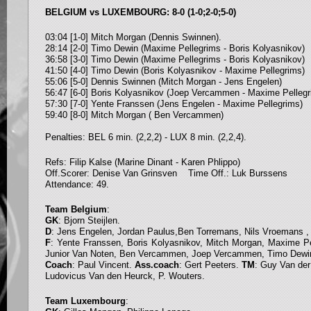
BELGIUM vs LUXEMBOURG: 8-0 (1-0;2-0;5-0)
03:04 [1-0] Mitch Morgan (Dennis Swinnen).
28:14 [2-0] Timo Dewin (Maxime Pellegrims - Boris Kolyasnikov)
36:58 [3-0] Timo Dewin (Maxime Pellegrims - Boris Kolyasnikov)
41:50 [4-0] Timo Dewin (Boris Kolyasnikov - Maxime Pellegrims)
55:06 [5-0] Dennis Swinnen (Mitch Morgan - Jens Engelen)
56:47 [6-0] Boris Kolyasnikov (Joep Vercammen - Maxime Pellegr
57:30 [7-0] Yente Franssen (Jens Engelen - Maxime Pellegrims)
59:40 [8-0] Mitch Morgan ( Ben Vercammen)
Penalties: BEL 6 min. (2,2,2) - LUX 8 min. (2,2,4).
Refs: Filip Kalse (Marine Dinant - Karen Phlippo)
Off.Scorer: Denise Van Grinsven Time Off.: Luk Burssens
Attendance: 49.
Team Belgium
:
GK
: Bjorn Steijlen.
D
: Jens Engelen, Jordan Paulus,Ben Torremans, Nils Vroemans ,
F
: Yente Franssen, Boris Kolyasnikov, Mitch Morgan, Maxime P
Junior Van Noten, Ben Vercammen, Joep Vercammen, Timo Dewi
Coach
: Paul Vincent.
Ass.coach
: Gert Peeters.
TM
: Guy Van der
Ludovicus Van den Heurck, P. Wouters.
Team Luxembourg
: