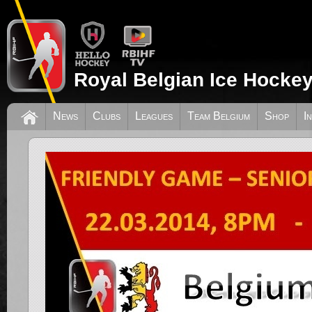
Royal Belgian Ice Hockey
News
Clubs
Leagues
Team Belgium
Shop
I