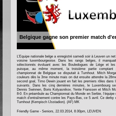
Belgique gagne son premier match d'e
L’Equipe nationale belge a enregistré samedi soir à Leuven un ne
voisine luxembourgeoise. Dans les rangs belges, il manquai
sélectionnés évoluant avec les Bouledogues de Liège et le
puisque, au même moment, la troisième partie comptant po
championnat de Belgique se disputait à Turnhout. Mitch Morg
couleurs dès la 3me minute mais on dut ensuite attendre la 28me
second goal, Timo Dewin jouant en fait les premiers rôles dans l
suivants. Dans les cinq dernières minutes, le Luxembourg s
Dennis Swinnen, Boris Kolyasnikov, Yente Franssen et Mitch Morg
8-0. En préambule au Championnat du Monde en Serbie, l’équipe n
match d’entraînement contre les Pays-Bas, ce 5 avril. Ce derby 
Turnhout (Kempisch IJsstadion). (AF) MK
Friendly Game - Seniors, 22.03.2014, 8.00pm, LEUVEN: