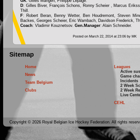
GK
: Gilles Mangen, Philippe Lepage.
D
: Gilles Biver, François Schons, Ronny Scheier , Marcus Eriks
Thill.
F
: Robert Beran, Benny Wetter, Ben Houdremont, Steven Mind
Backes, Georges Scheier, Eric Wambach, Davidson Frederick, Thi
Coach
: Vladimir Kouznetsov.
Gen.Manager
: Alain Schneider.
Posted on March 22, 2014 at 23:06 by MK
Sitemap
Home
Leagues
Active su
News
Game cha
Incidents
Team Belgium
2 Week S
Clubs
2 Week Re
Live Cent
CEHL
Copyright © 2026 Royal Belgian Ice Hockey Federation. All rights reser