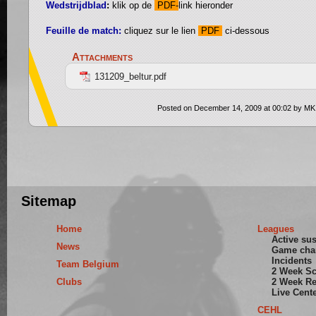
Wedstrijdblad
:
klik op de
PDF-
link hieronder
Feuille de match:
cliquez sur le lien
PDF
ci-dessous
Attachments
131209_beltur.pdf
Posted on December 14, 2009 at 00:02 by MK
Sitemap
Home
Leagues
Active su
News
Game cha
Incidents
Team Belgium
2 Week S
Clubs
2 Week Re
Live Cent
CEHL