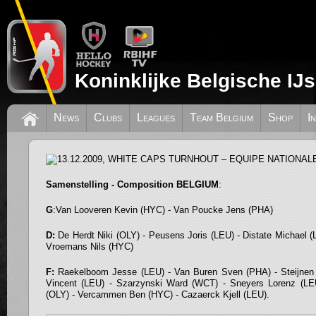
Koninklijke Belgische IJ
13.12.2009, WHITE CAPS TURNHOUT –
News
Clubs
Leagues
Team Belgium
Shop
I
NATIONALE SENIORS: 5-5
Samenstelling - Composition BELGIUM
:
G
:Van Looveren Kevin (HYC) - Van Poucke Jens (PHA)
D:
De Herdt Niki (OLY) - Peusens Joris (LEU) - Distate Michael 
Vroemans Nils (HYC)
F:
Raekelboom Jesse (LEU) - Van Buren Sven (PHA) - Steijnen
Vincent (LEU) - Szarzynski Ward (WCT) - Sneyers Lorenz (LE
(OLY) - Vercammen Ben (HYC) - Cazaerck Kjell (LEU).