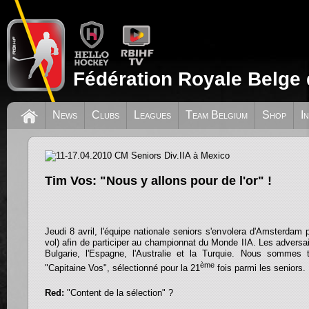
Fédération Royale Belge 
News
Clubs
Leagues
Team Belgium
Shop
I
11-17.04.2010 CM Seniors Div.IIA à Mex
Tim Vos: "Nous y allons pour de l'or" !
Jeudi 8 avril, l'équipe nationale seniors s'envolera d'Amsterdam
vol) afin de participer au championnat du Monde IIA. Les adversai
Bulgarie, l'Espagne, l'Australie et la Turquie. Nous sommes
ème
"Capitaine Vos", sélectionné pour la 21
fois parmi les seniors.
Red:
"Content de la sélection" ?