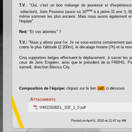
T.V
.: "Oui, c'est un bon mélange de jeunesse et d'expérienc
ème
sélection), Joris Peusens (aussi sa 16
à à peine 31 ans !), Bj
même sommes les plus anciens. Mais nous avons également env
l'équipe".
Red:
"Et vos attentes" ?
T.V.:
"Nous y allons pour l'or. Je ne sous-estime certainement pas 
crains le plus l'altitude (2.200m), le décalage horaire (7h) et la nour
Cinq supporters belges effectuent le déplacement, à savoir les 
ceux de Jens Engelen, ainsi que le président de la FRBHG, Pa
samedi, direction Mexico City.
Composition de l'équipe:
cliquez sur le lien
pdf
ci-dessous
Attachments
IHM2260BEL_32E_1_0.pdf
Posted on April 6, 2010 at 21:47 by MK