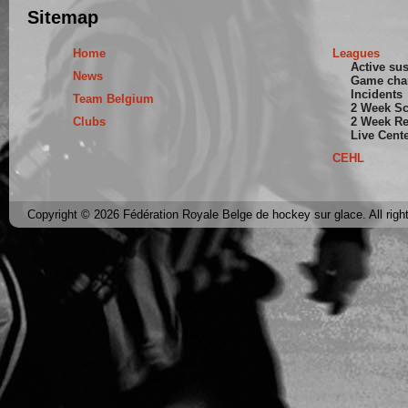
Sitemap
Home
Leagues
Active su
News
Game cha
Incidents
Team Belgium
2 Week S
Clubs
2 Week Re
Live Cent
CEHL
Copyright © 2026 Fédération Royale Belge de hockey sur glace. All righ