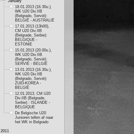
January
18.01.2013 (16.30u.),
WK U20 Div.IIB
(Belgrado, Servië):
BELGIË - AUSTRALIË
17.01.2013 (13h00),
CM U20 Div.IIB
(Belgrade, Serbie):
BELGIQUE -
ESTONIE
15.01.2013 (20.00u.),
WK U20 Div.IIB
(Belgrado, Servië):
SERVIË - BELGIË
13.01.2013 (16.30u.),
WK U20 Div.IIB
(Belgrado, Servië):
ZUID-KOREA -
BELGIË
12.01.2013, CM U20
Div.IIB (Belgrade,
Serbie) : ISLANDE -
BELGIQUE
De Belgische U20
Junioren tellen af naar
het WK in Belgrado
2011