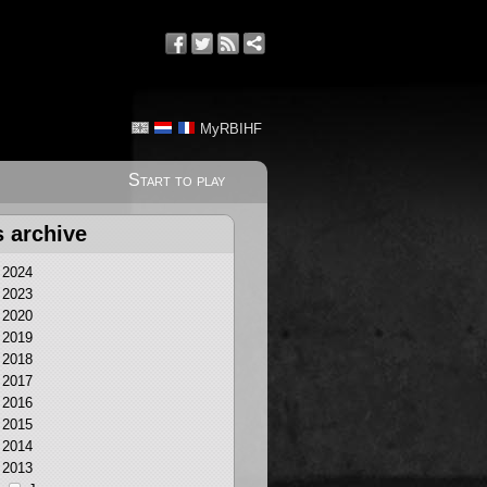
MyRBIHF
Start to play
s archive
2024
2023
2020
2019
2018
2017
2016
2015
2014
2013