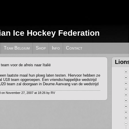
ian Ice Hockey Federation
st van U20 team voor de afreis naar
Team Belgium
Shop
Info
Contact
Lion
en laatste maal hun ploeg laten testen. Hiervoor hebben ze
aal U18 team opgeroepen. Een vriendschappelijke wedstrijd
 U20 team zal doorgaan in Deurne Aanvang van de wedstrijd
 on November 27, 2007 at 18:26 by RV