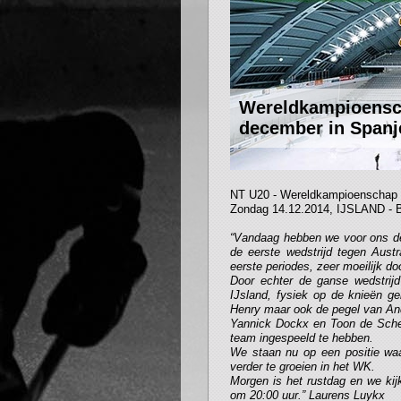
Wereldkampioenscha
december in Spanj
NT U20 - Wereldkampioenschap U
Zondag 14.12.2014, IJSLAND - B
“Vandaag hebben we voor ons de 
de eerste wedstrijd tegen Aust
eerste periodes, zeer moeilijk doo
Door echter de ganse wedstrijd
IJsland, fysiek op de knieën g
Henry maar ook de pegel van And
Yannick Dockx en Toon de Schepp
team ingespeeld te hebben.
We staan nu op een positie wa
verder te groeien in het WK.
Morgen is het rustdag en we kij
om 20:00 uur.” Laurens Luykx