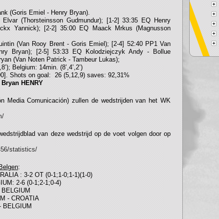
nk (Goris Emiel - Henry Bryan).
n Elvar (Thorsteinsson Gudmundur); [1-2] 33:35 EQ Henry
ockx Yannick); [2-2] 35:00 EQ Maack Mrkus (Magnusson
uintin (Van Rooy Brent - Goris Emiel); [2-4] 52:40 PP1 Van
ry Bryan); [2-5] 53:33 EQ Kolodziejczyk Andy - Bollue
Bryan (Van Noten Patrick - Tambeur Lukas);
,8’); Belgium: 14min. (8’,4’,2’)
0]. Shots on goal: 26 (5,12,9) saves: 92,31%
:
Bryan HENRY
n Media Comunicación) zullen de wedstrijden van het WK
m/
 wedstrijdblad van deze wedstrijd op de voet volgen door op
56/statistics/
Belgen
:
LIA : 3-2 OT (0-1;1-0;1-1)(1-0)
UM: 2-6 (0-1;2-1;0-4)
 - BELGIUM
IUM - CROATIA
A - BELGIUM