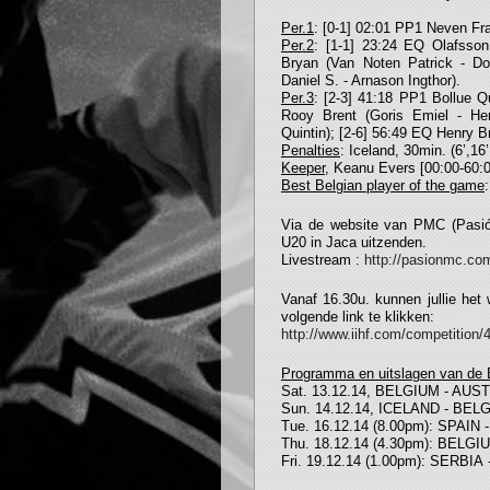
Per.1
: [0-1] 02:01 PP1 Neven Fra
Per.2
: [1-1] 23:24 EQ Olafsso
Bryan (Van Noten Patrick - D
Daniel S. - Arnason Ingthor).
Per.3
: [2-3] 41:18 PP1 Bollue Q
Rooy Brent (Goris Emiel - Hen
Quintin); [2-6] 56:49 EQ Henry 
Penalties
: Iceland, 30min. (6’,16’
Keeper
, Keanu Evers [00:00-60:0
Best Belgian player of the game
Via de website van PMC (Pasió
U20 in Jaca uitzenden.
Livestream :
http://pasionmc.co
Vanaf 16.30u. kunnen jullie het
volgende link te klikken:
http://www.iihf.com/competition/4
Programma en uitslagen van de 
Sat. 13.12.14, BELGIUM - AUSTRA
Sun. 14.12.14, ICELAND - BELGI
Tue. 16.12.14 (8.00pm): SPAIN
Thu. 18.12.14 (4.30pm): BELG
Fri. 19.12.14 (1.00pm): SERBI