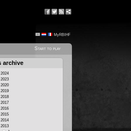
MyRBIHF
Start to play
s archive
2024
2023
2020
2019
2018
2017
2016
2015
2014
2013