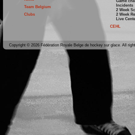
Game cha
Incidents
Team Belgium
2 Week S
Clubs
2 Week Re
Live Cent
CEHL
Copyright © 2026 Fédération Royale Belge de hockey sur glace. All righ