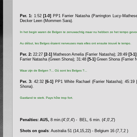
Per. 1:
1:52
[1-0]
PP1 Farrier Natasha (Parrington Lucy-Mathes
Decker Leen (Mommen Sara).
In het begin waren de Belgen te zenuwachtig maar nu hebben ze het tempo gevo
Au début, les Belges étaient nerveuses mais elles ont ensuite trouvé le tempo.
Per. 2:
22:27
[2-1]
Matheson Amelia (Farrier Natasha); 28:49
[3-1]
Farrier Natasha (Green Shona); 31:48
[5-1]
Green Shona (Farrier N
Waar zijn de Belgen ?... Où sont les Belges ?...
Per. 3:
42:32
[6-1]
PP1 White Rachael (Farrier Natasha); 45:19
Shona).
Gastland te sterk. Pays hôte trop fort.
Penalties: AUS,
8 min.(4',0',4') - BEL, 6 min. (4',0',2')
Shots on goals
: Australia 51 (14,15,22) - Belgium 16 (7,7,2 )