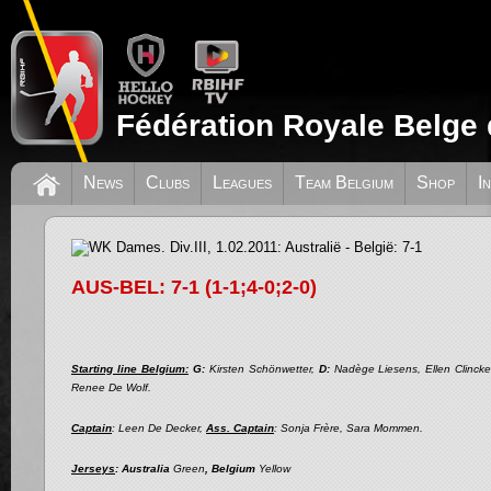
Fédération Royale Belge 
News
Clubs
Leagues
Team Belgium
Shop
I
WK Dames. Div.III, 1.02.2011: Australië 
AUS-BEL: 7-1 (1-1;4-0;2-0)
Starting line Belgium:
G:
Kirsten Schönwetter,
D:
Nadège Liesens, Ellen Clinck
Renee De Wolf.
Captain
: Leen De Decker,
Ass. Captain
: Sonja Frère, Sara Mommen.
Jerseys
: Australia
Green
, Belgium
Yellow