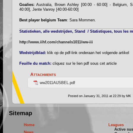
Goalies:
Australia, Brown Ashley [00:00 - 60:00] - Belgium, S
40:00], Jente Vanroy [40:00-60:00]
Best player belgium Team
: Sara Mommen.
Statistieken, alle wedstrijden, Stand / Statistiques, tous les
http://www.iihf.com/channels1011/ww-iii
Wedstrijdblad:
klik op de pdf-link onderaan het volgende artikel
Feuille du match:
cliquez sur le lien pdf sous cet article
Attachments
ww2011AUSBEL.pdf
Posted on January 31, 2011 at 22:29 by MK
Sitemap
Home
Leagues
Active su
News