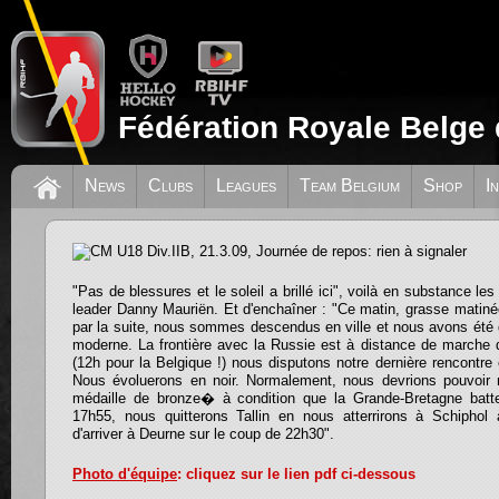
Fédération Royale Belge 
CM U18 Div.IIB, 21.3.09, Journée de rep
News
Clubs
Leagues
Team Belgium
Shop
I
signaler
"Pas de blessures et le soleil a brillé ici", voilà en substance l
leader Danny Mauriën. Et d'enchaîner : "Ce matin, grasse matiné
par la suite, nous sommes descendus en ville et nous avons été
moderne. La frontière avec la Russie est à distance de marche de
(12h pour la Belgique !) nous disputons notre dernière rencontre 
Nous évoluerons en noir. Normalement, nous devrions pouvoir 
médaille de bronze� à condition que la Grande-Bretagne batte
17h55, nous quitterons Tallin en nous atterrirons à Schipho
d'arriver à Deurne sur le coup de 22h30".
Photo d'équipe
: cliquez sur le lien pdf ci-dessous