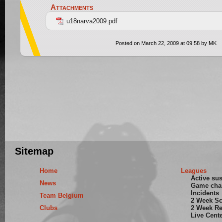
Attachments
u18narva2009.pdf
Posted on March 22, 2009 at 09:58 by MK
Sitemap
Home
Leagues
Active su
News
Game cha
Incidents
Team Belgium
2 Week S
Clubs
2 Week Re
Live Cent