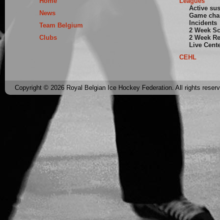
Home
Leagues
Active su
News
Game cha
Incidents
Team Belgium
2 Week S
Clubs
2 Week Re
Live Cent
CEHL
Copyright © 2026 Royal Belgian Ice Hockey Federation. All rights reser