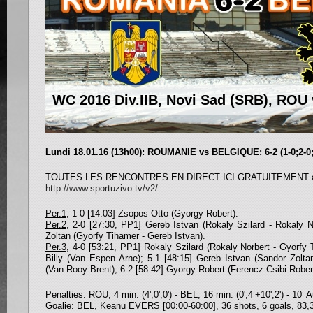
WC 2016 Div.IIB, Novi Sad (SRB), ROU 
Lundi 18.01.16 (13h00): ROUMANIE vs BELGIQUE: 6-2 (1-0;2-0;
TOUTES LES RENCONTRES EN DIRECT ICI GRATUITEMENT ave
http://www.sportuzivo.tv/v2/
Per.1
, 1-0 [14:03] Zsopos Otto (Gyorgy Robert).
Per.2
, 2-0 [27:30, PP1] Gereb Istvan (Rokaly Szilard - Rokaly N
Zoltan (Gyorfy Tihamer - Gereb Istvan).
Per.3
, 4-0 [53:21, PP1] Rokaly Szilard (Rokaly Norbert - Gyorfy 
Billy (Van Espen Arne); 5-1 [48:15] Gereb Istvan (Sandor Zoltan
(Van Rooy Brent); 6-2 [58:42] Gyorgy Robert (Ferencz-Csibi Robe
Penalties: ROU, 4 min. (4',0',0') - BEL, 16 min. (0',4’+10',2') - 10’
Goalie: BEL, Keanu EVERS [00:00-60:00], 36 shots, 6 goals, 83