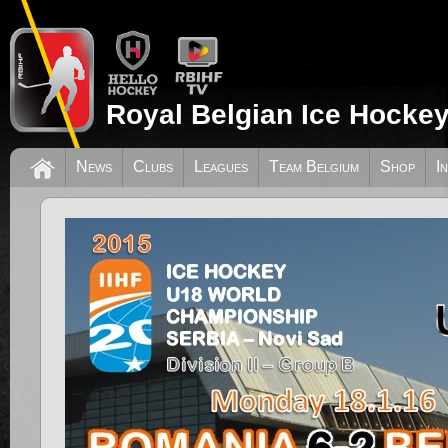
Royal Belgian Ice Hockey
News
Clubs
Leagues
Team Belgium
Shop
I