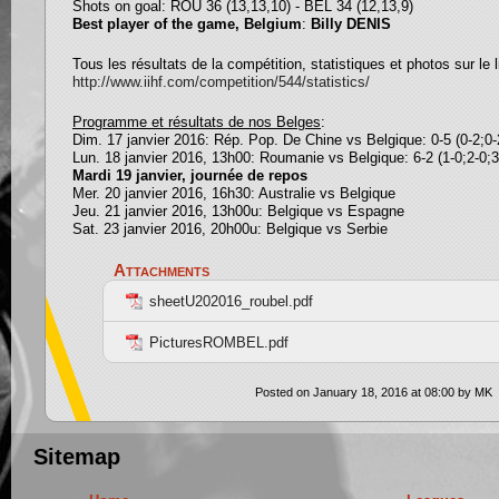
Shots on goal: ROU 36 (13,13,10) - BEL 34 (12,13,9)
Best player of the game, Belgium
:
Billy DENIS
Tous les résultats de la compétition, statistiques et photos sur le l
http://www.iihf.com/competition/544/statistics/
Pro
g
ramme et résultats de nos Bel
g
es
:
Dim. 17 janvier 2016: Rép. Pop. De Chine vs Belgique: 0-5 (0-2;0-
Lun. 18 janvier 2016, 13h00: Roumanie vs Belgique: 6-2 (1-0;2-0;3
Mardi 19 janvier, journée de repos
Mer. 20 janvier 2016, 16h30: Australie vs Belgique
Jeu. 21 janvier 2016, 13h00u: Belgique vs Espagne
Sat. 23 janvier 2016, 20h00u: Belgique vs Serbie
Attachments
sheetU202016_roubel.pdf
PicturesROMBEL.pdf
Posted on January 18, 2016 at 08:00 by MK
Sitemap