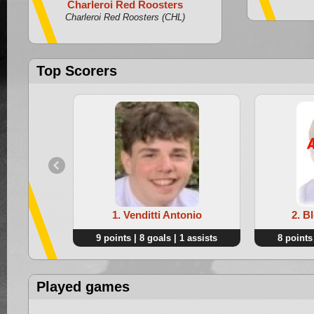
Charleroi Red Roosters
U14
Charleroi Red Roosters (CHL)
Top Scorers
1. Venditti Antonio
2. B
9 points | 8 goals | 1 assists
8 points 
Played games