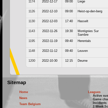
1174
2022-12-17
09:00
Liege
1126
2022-12-10
09:00
Heist-op-den-berg
1130
2022-12-03
17:40
Hasselt
1143
2022-11-26
19:30
Montignies Sur
Sambre
1195
2022-11-19
09:40
Herentals
1148
2022-11-12
09:40
Leuven
1200
2022-10-30
12:15
Deurne
Sitemap
Home
Leagues
Active su
News
Game cha
Incidents
Team Belgium
2 Week S