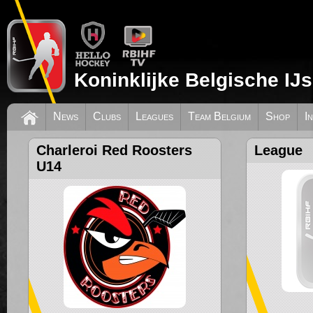
Koninklijke Belgische IJ
News
Clubs
Leagues
Team Belgium
Shop
I
Charleroi Red Roosters
League
U14