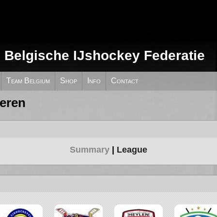
e Belgische IJshockey Federatie
Team Belgium
Shop
Info
Contact
eren
Summary
League