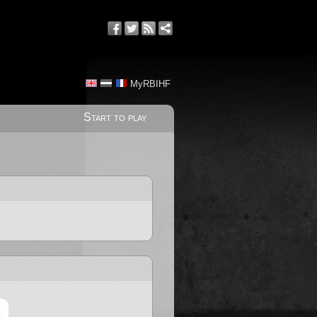
MyRBIHF
Start to play