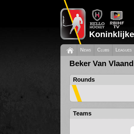
Koninklijk
News
Clubs
Leagues
Beker Van Vlaand
Rounds
Teams