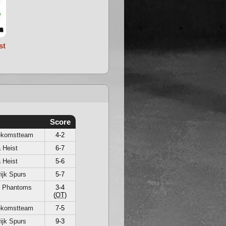
st
Score
ekomstteam
4-2
 Heist
6-7
 Heist
5-6
ijk Spurs
5-7
p Phantoms
3-4
(
OT
)
ekomstteam
7-5
ijk Spurs
9-3