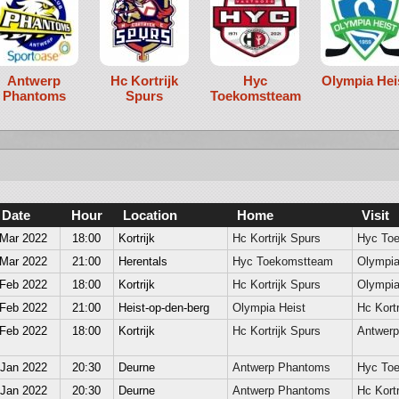
Antwerp
Hc Kortrijk
Hyc
Olympia Hei
Phantoms
Spurs
Toekomstteam
Date
Hour
Location
Home
Visit
 Mar 2022
18:00
Kortrijk
Hc Kortrijk Spurs
Hyc To
 Mar 2022
21:00
Herentals
Hyc Toekomstteam
Olympia
 Feb 2022
18:00
Kortrijk
Hc Kortrijk Spurs
Olympia
 Feb 2022
21:00
Heist-op-den-berg
Olympia Heist
Hc Kortr
 Feb 2022
18:00
Kortrijk
Hc Kortrijk Spurs
Antwer
 Jan 2022
20:30
Deurne
Antwerp Phantoms
Hyc To
 Jan 2022
20:30
Deurne
Antwerp Phantoms
Hc Kortr