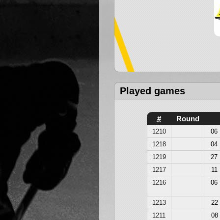
Played games
#
Round
1210
06
1218
04
1219
27
1217
11
1216
06
1213
22
1211
08